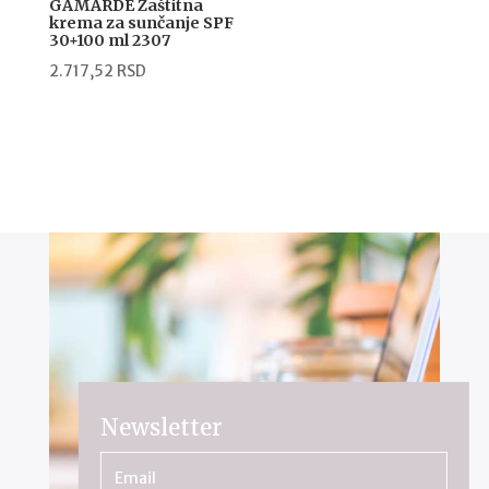
GAMARDE Zaštitna
krema za sunčanje SPF
30+100 ml 2307
2.717,52
RSD
Newsletter