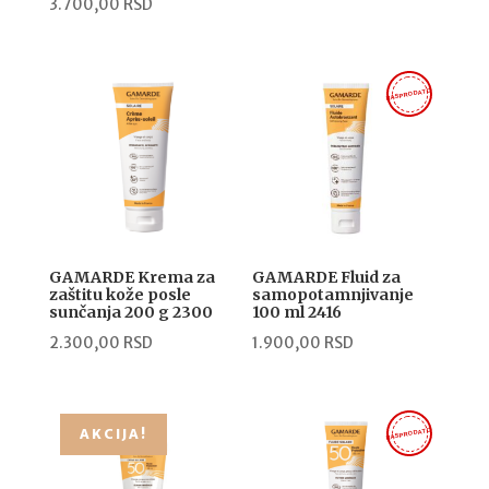
3.700,00
RSD
RASPRODATO
GAMARDE Krema za
GAMARDE Fluid za
zaštitu kože posle
samopotamnjivanje
sunčanja 200 g 2300
100 ml 2416
2.300,00
RSD
1.900,00
RSD
RASPRODATO
AKCIJA!