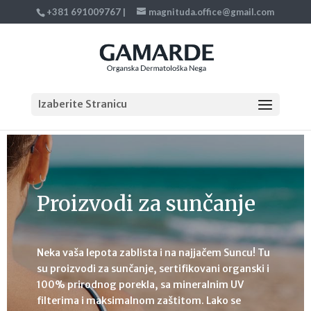
+381 691009767
|
magnituda.office@gmail.com
Izaberite Stranicu
Proizvodi za sunčanje
Neka vaša lepota zablista i na najjačem Suncu! Tu
su proizvodi za sunčanje, sertifikovani organski i
100% prirodnog porekla, sa mineralnim UV
filterima i maksimalnom zaštitom. Lako se