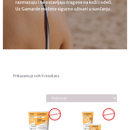
razmazuju i ne ostavljaju tragove na koži i odeći.
Uz Gamarde možete sigurno uživati u sunčanju.
Sortirano
Prikazano je svih 9 rezultata
po
najnovijem
RASPRODATO
RASPRODATO