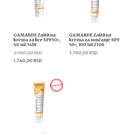
GAMARDE Zaštitna
GAMARDE Zaštitna
krema za lice SPF50+,
krema za sunčanje SPF
40 ml 3418
50+, 100 ml 2306
Originalna
2.900,00
RSD
3.700,00
RSD
Trenutna
cena
1.740,00
RSD
cena
je
je:
bila:
1.740,00 RSD.
2.900,00 RSD.
RASPRODATO