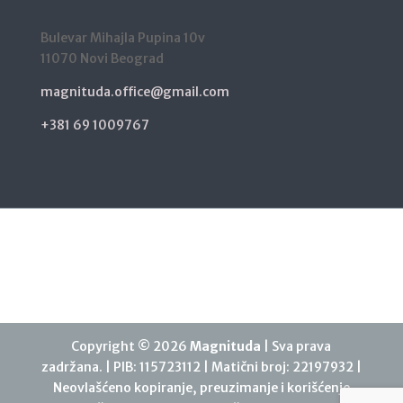
Bulevar Mihajla Pupina 10v
11070 Novi Beograd
magnituda.office@gmail.com
+381 69 1009767
Copyright © 2026
Magnituda
| Sva prava
zadržana. | PIB: 115723112 | Matični broj: 22197932 |
Neovlašćeno kopiranje, preuzimanje i korišćenje