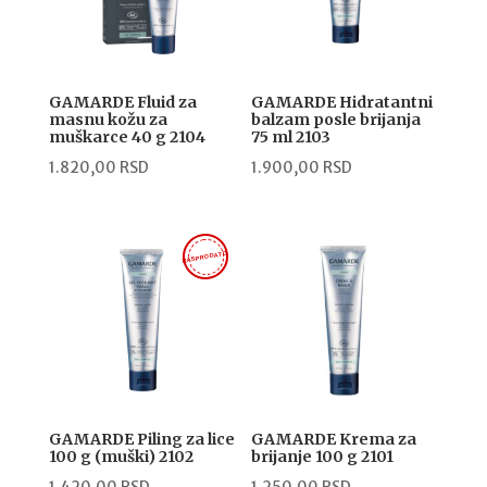
GAMARDE Fluid za
GAMARDE Hidratantni
masnu kožu za
balzam posle brijanja
muškarce 40 g 2104
75 ml 2103
1.820,00
RSD
1.900,00
RSD
RASPRODATO
GAMARDE Piling za lice
GAMARDE Krema za
100 g (muški) 2102
brijanje 100 g 2101