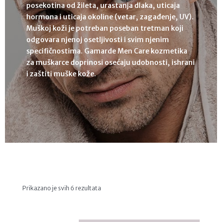
posekotina od žileta, urastanja dlaka, uticaja
hormona i uticaja okoline (vetar, zagađenje, UV).
Muškoj koži je potreban poseban tretman koji
odgovara njenoj osetljivosti i svim njenim
specifičnostima. Gamarde Men Care kozmetika
za muškarce doprinosi osećaju udobnosti, ishrani
i zaštiti muške kože.
Sortirano
Prikazano je svih 6 rezultata
po
najnovijem