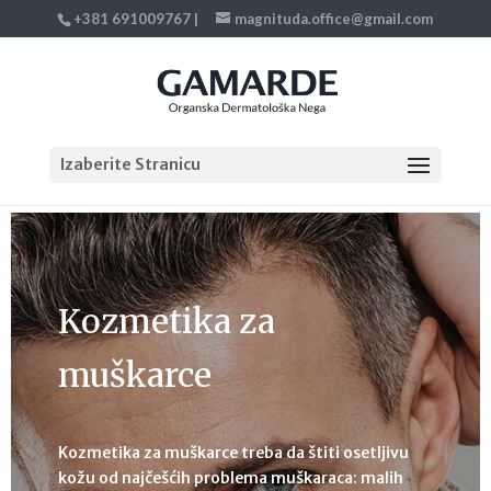
+381 691009767
|
magnituda.office@gmail.com
Izaberite Stranicu
Kozmetika za
muškarce
Kozmetika za muškarce treba da štiti osetljivu
kožu od najčešćih problema muškaraca: malih