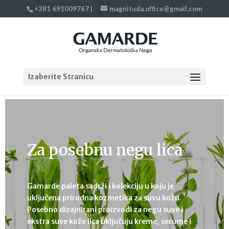
+381 691009767
|
magnituda.office@gmail.com
Izaberite Stranicu
Za posebnu negu lica
Gamarde paleta sadrži i kolekciju u koju je
uključena prirodna kozmetika za suvu kožu.
Posebno dizajnirani proizvodi za negu suve i
ekstra suve kože lica uključuju kreme, serume i