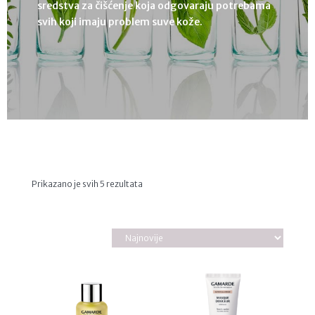
sredstva za čišćenje koja odgovaraju potrebama
svih koji imaju problem suve kože.
Sortirano
Prikazano je svih 5 rezultata
po
najnovijem