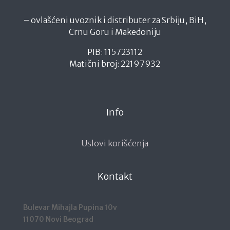
– ovlašćeni uvoznik i distributer za Srbiju, BiH,
Crnu Goru i Makedoniju
PIB: 115723112
Matični broj: 22197932
Info
Uslovi korišćenja
Kontakt
Bulevar Mihajla Pupina 10v
11070 Novi Beograd