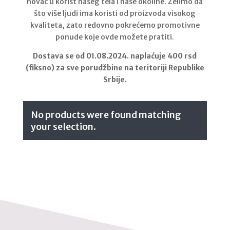
novac u korist našeg tela i naše okoline. Želimo da
što više ljudi ima koristi od proizvoda visokog
kvaliteta, zato redovno pokrećemo promotivne
ponude koje ovde možete pratiti.
Dostava se od 01.08.2024. naplaćuje 400 rsd
(fiksno) za sve porudžbine na teritoriji Republike
Srbije.
No products were found matching
your selection.