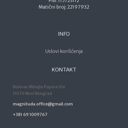
PIB: 115723112
Matični broj: 22197932
INFO
Uslovi korišćenja
KONTAKT
Bulevar Mihajla Pupina 10v
11070 Novi Beograd
magnituda.office@gmail.com
+381 69 1009767