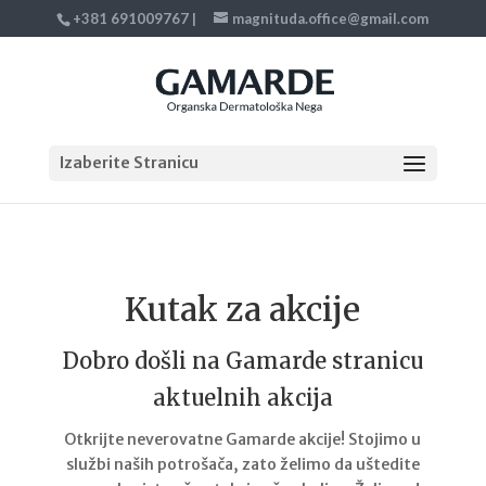
+381 691009767
|
magnituda.office@gmail.com
Izaberite Stranicu
Kutak za akcije
Dobro došli na Gamarde stranicu
aktuelnih akcija
Otkrijte neverovatne Gamarde akcije! Stojimo u
službi naših potrošača, zato želimo da uštedite