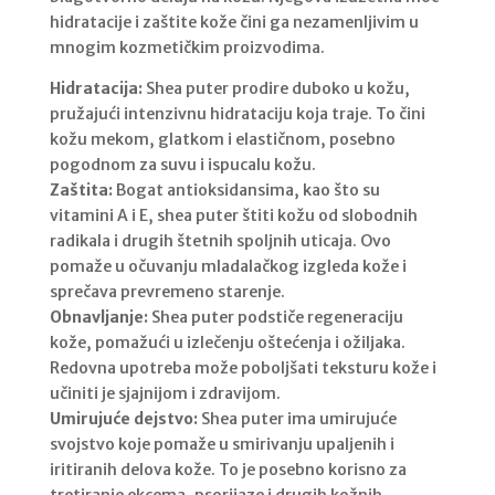
hidratacije i zaštite kože čini ga nezamenljivim u
mnogim kozmetičkim proizvodima.
Hidratacija:
Shea puter prodire duboko u kožu,
pružajući intenzivnu hidrataciju koja traje. To čini
kožu mekom, glatkom i elastičnom, posebno
pogodnom za suvu i ispucalu kožu.
Zaštita:
Bogat antioksidansima, kao što su
vitamini A i E, shea puter štiti kožu od slobodnih
radikala i drugih štetnih spoljnih uticaja. Ovo
pomaže u očuvanju mladalačkog izgleda kože i
sprečava prevremeno starenje.
Obnavljanje:
Shea puter podstiče regeneraciju
kože, pomažući u izlečenju oštećenja i ožiljaka.
Redovna upotreba može poboljšati teksturu kože i
učiniti je sjajnijom i zdravijom.
Umirujuće dejstvo:
Shea puter ima umirujuće
svojstvo koje pomaže u smirivanju upaljenih i
iritiranih delova kože. To je posebno korisno za