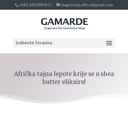
+381 691009767
|
magnituda.office@gmail.com
Izaberite Stranicu
Afrička tajna lepote krije se u shea
butter eliksiru!