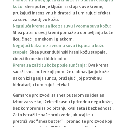
Hidratantna negujuća krema za vrlo suvu i osetljivu
kožu
: Shea puter je ključni sastojak ove kreme,
pružajući intenzivnu hidrataciju i umirujući efekat
za suvu i osetljivu kožu.
Negujuća krema za lice za suvu i veoma suvu kožu
:
Shea puter u ovoj kremi pomaže u obnavljanju kože
lica, čineći je mekom i glatkom.
Negujući balzam za veoma suvu i ispucalu kožu
stopala
: Shea puter dubinski hrani kožu stopala,
čineći ih mekim i hidriranim.
Krema za zaštitu kože posle sunčanja
: Ova krema
sadrži shea puter koji pomaže u obnavljanju kože
nakon izlaganja suncu, pružajući joj potrebnu
hidrataciju i umirujući efekat.
Gamarde proizvodi sa shea puterom su idealan
izbor za sve koji žele efikasnu i prirodnu negu kože,
bez kompromisa po pitanju kvaliteta i bezbednosti.
Zato istražite naše proizvode, ukucajte u
pretraživač “shea butter” i pronađite proizvod koji