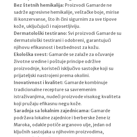
Bez štetnih hemikalija:
Proizvodi Gamarde ne
sadrže agresivne hemikalije, veštačke boje, mirise
ili konzervanse, što ih čini sigurnim za sve tipove
kože, uključujući i najosetljiviju.
Dermatološki testirano:
Svi proizvodi Gamarde su
dermatološki testirani i odobreni, garantujući
njihovu efikasnost i bezbednost za kožu.
Ekološka svest:
Gamarde se zalaže za očuvanje
životne sredine i poštuje principe održive
proizvodnje, koristeći isključivo sastojke koji su
prijateljski nastrojeni prema okolini.
Inovativnost i kvalitet:
Gamarde kombinuje
tradicionalne recepture sa savremenim
istraživanjima, nudeći proizvode visokog kvaliteta
koji pružaju efikasnu negu kože.
Saradnja sa lokalnim zajednicama:
Gamarde
podržava lokalne zajednice i berberske žene iz
Maroka, odakle potiče arganovo ulje, jedan od
ključnih sastojaka u njihovim proizvodima,