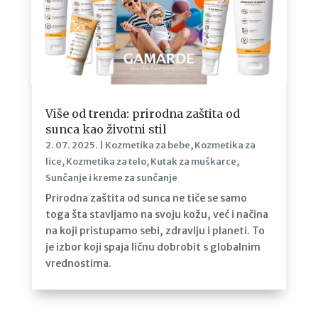
Više od trenda: prirodna zaštita od
sunca kao životni stil
2. 07. 2025.
|
Kozmetika za bebe
,
Kozmetika za
lice
,
Kozmetika za telo
,
Kutak za muškarce
,
Sunčanje i kreme za sunčanje
Prirodna zaštita od sunca ne tiče se samo
toga šta stavljamo na svoju kožu, već i načina
na koji pristupamo sebi, zdravlju i planeti. To
je izbor koji spaja ličnu dobrobit s globalnim
vrednostima.