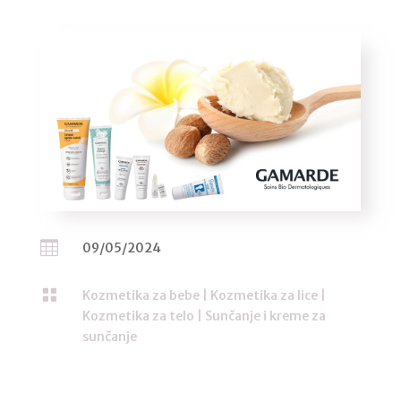

09/05/2024

Kozmetika za bebe
|
Kozmetika za lice
|
Kozmetika za telo
|
Sunčanje i kreme za
sunčanje