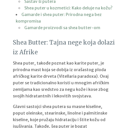
Sastav ši putera
Shea puter u kozmetici: Kako deluje na kožu?
Gamarde i shea puter: Prirodna nega bez
kompromisa
Gamarde proizvodi sa shea butter-om
Shea Butter: Tajna nege koja dolazi
iz Afrike
Shea puter, takođe poznat kao karite puter, je
prirodna mast koja se dobija iz orašastog ploda
afričkog karite drveta (
Vitellaria paradoxa
). Ovaj
puter se tradicionalno koristi u mnogim afričkim
zemljama kao sredstvo za negu kože i kose zbog
svojih hidratantnih i lekovitih svojstava.
Glavni sastojci shea putera su masne kiseline,
poput oleinske, stearinske, linolne i palmitinske
kiseline, koje pružaju hidrataciju i štite kožu od
isušivanja. Takođe, šea puter je bogat