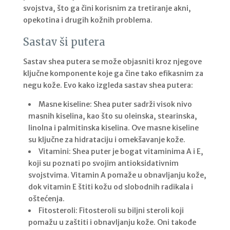
svojstva, što ga čini korisnim za tretiranje akni,
opekotina i drugih kožnih problema.
Sastav ši putera
Sastav shea putera se može objasniti kroz njegove
ključne komponente koje ga čine tako efikasnim za
negu kože. Evo kako izgleda sastav shea putera:
Masne kiseline: Shea puter sadrži visok nivo
masnih kiselina, kao što su oleinska, stearinska,
linolna i palmitinska kiselina. Ove masne kiseline
su ključne za hidrataciju i omekšavanje kože.
Vitamini: Shea puter je bogat vitaminima A i E,
koji su poznati po svojim antioksidativnim
svojstvima. Vitamin A pomaže u obnavljanju kože,
dok vitamin E štiti kožu od slobodnih radikala i
oštećenja.
Fitosteroli: Fitosteroli su biljni steroli koji
pomažu u zaštiti i obnavljanju kože. Oni takođe