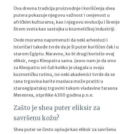
Ova drevna tradicija proizvodnje i korišćenja shea
putera pokazuje njegovu važnost i cenjenost u
afričkim kulturama, kao i njegovu evoluciju i širenje
širom sveta kao sastojka u kozmetičkoj industriji.
Ovde moramo napomenuti da neki arheolozi i
istoričari takođe tvrde da je ši puter korišćen čak i u
starom Egiptu. Naravno, ko bi drugi koristio ovaj
eliksir, nego Kleopatra sama. Jasno nam je da smo
za Kleopatru svi čuli koliko je ulagala u svoju
kozmetičku rutinu, no neki akademici tvrde da se
rana trgovina karite maslaca može pratiti u
staroegipatskoj trgovini tokom vladavine faraona
Merenrea, otprilike 4300 godina p.n.e.
Zašto je shea puter eliksir za
savršenu kožu?
Shea puter se često opisuje kao eliksir za savršenu