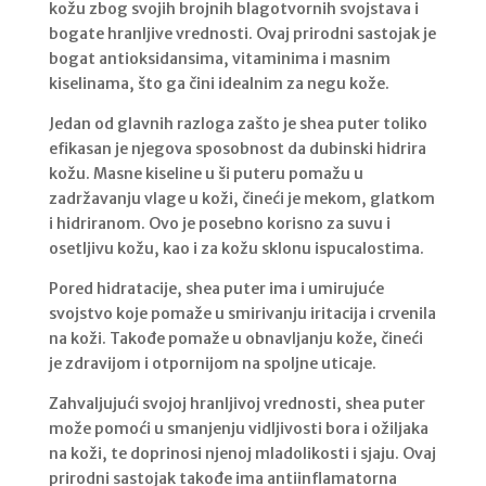
kožu zbog svojih brojnih blagotvornih svojstava i
bogate hranljive vrednosti. Ovaj prirodni sastojak je
bogat antioksidansima, vitaminima i masnim
kiselinama, što ga čini idealnim za negu kože.
Jedan od glavnih razloga zašto je shea puter toliko
efikasan je njegova sposobnost da dubinski hidrira
kožu. Masne kiseline u ši puteru pomažu u
zadržavanju vlage u koži, čineći je mekom, glatkom
i hidriranom. Ovo je posebno korisno za suvu i
osetljivu kožu, kao i za kožu sklonu ispucalostima.
Pored hidratacije, shea puter ima i umirujuće
svojstvo koje pomaže u smirivanju iritacija i crvenila
na koži. Takođe pomaže u obnavljanju kože, čineći
je zdravijom i otpornijom na spoljne uticaje.
Zahvaljujući svojoj hranljivoj vrednosti, shea puter
može pomoći u smanjenju vidljivosti bora i ožiljaka
na koži, te doprinosi njenoj mladolikosti i sjaju. Ovaj
prirodni sastojak takođe ima antiinflamatorna