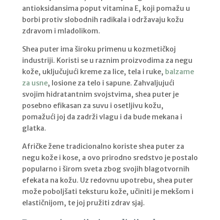
antioksidansima poput vitamina E, koji pomažu u
borbi protiv slobodnih radikala i održavaju kožu
zdravom i mladolikom.
Shea puter ima široku primenu u kozmetičkoj
industriji. Koristi se u raznim proizvodima za negu
kože, uključujući kreme za lice, tela i ruke,
balzame
za usne
, losione za telo i sapune. Zahvaljujući
svojim hidratantnim svojstvima, shea puter je
posebno efikasan za suvu i osetljivu kožu,
pomažući joj da zadrži vlagu i da bude mekana i
glatka.
Afričke žene tradicionalno koriste shea puter za
negu kože i kose, a ovo prirodno sredstvo je postalo
popularno i širom sveta zbog svojih blagotvornih
efekata na kožu. Uz redovnu upotrebu, shea puter
može poboljšati teksturu kože, učiniti je mekšom i
elastičnijom, te joj pružiti zdrav sjaj.