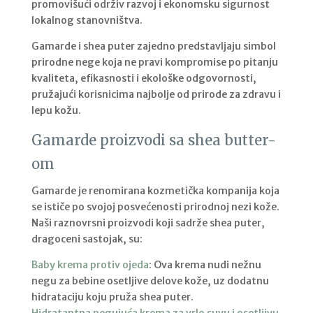
promovišući održiv razvoj i ekonomsku sigurnost
lokalnog stanovništva.
Gamarde i shea puter zajedno predstavljaju simbol
prirodne nege koja ne pravi kompromise po pitanju
kvaliteta, efikasnosti i ekološke odgovornosti,
pružajući korisnicima najbolje od prirode za zdravu i
lepu kožu.
Gamarde proizvodi sa shea butter-
om
Gamarde je renomirana kozmetička kompanija koja
se ističe po svojoj posvećenosti prirodnoj nezi kože.
Naši raznovrsni proizvodi koji sadrže shea puter,
dragoceni sastojak, su:
Baby krema protiv ojeda
: Ova krema nudi nežnu
negu za bebine osetljive delove kože, uz dodatnu
hidrataciju koju pruža shea puter.