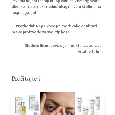
je vama najpotrebniji ili koji vam najviše odgovara.
Ukoliko imate neke nedoumice, mi vam stojimo na
raspolaganju!
←
Prethodni: Nega kose po meri: kako odabrati
prave proizvode za svoj tip kose
Sledeći: Ricinusovo ulje – nektar za zdravo i
vitalno telo
→
Pročitajte i ...