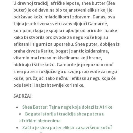
U drevnoj tradiciji afričke lepote, shea butter (šea
puter) je od davnina bio tajanstveni eliksir koji je
održavao kožu mladolikom i zdravom. Danas, ova
tajna je otkrivena svetu zahvaljujući Gamarde,
kompaniji koja je spojila najbolje od prirode i nauke
kako bi stvorila proizvode za negu kože koji su
efikasni i sigurni za upotrebu. Shea puter, dobijen iz
oraha drveta Karite, bogat je antioksidansima,
vitaminima i masnim kiselinama koji hrane,
hidriraju i štite kožu. Gamarde je prepoznao moć
shea putera i uključio ga u svoje proizvode za negu
kože, pružajući tako nežnu i efikasnu negu koja će
oduševiti i najzahtevnije korisnike.
SADRŽAJ:
Shea Butter: Tajna nege koja dolazi iz Afrike
Bogata istorija i tradicija shea putera u
afričkim plemenima
Zašto je shea puter eliksir za savršenu kožu?