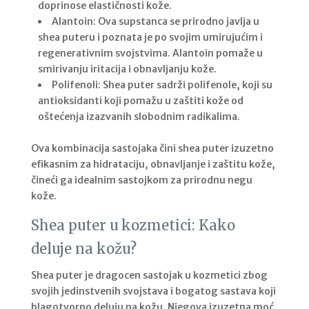
doprinose elastičnosti kože.
Alantoin: Ova supstanca se prirodno javlja u
shea puteru i poznata je po svojim umirujućim i
regenerativnim svojstvima. Alantoin pomaže u
smirivanju iritacija i obnavljanju kože.
Polifenoli: Shea puter sadrži polifenole, koji su
antioksidanti koji pomažu u zaštiti kože od
oštećenja izazvanih slobodnim radikalima.
Ova kombinacija sastojaka čini shea puter izuzetno
efikasnim za hidrataciju, obnavljanje i zaštitu kože,
čineći ga idealnim sastojkom za prirodnu negu
kože.
Shea puter u kozmetici: Kako
deluje na kožu?
Shea puter je dragocen sastojak u kozmetici zbog
svojih jedinstvenih svojstava i bogatog sastava koji
blagotvorno deluju na kožu. Njegova izuzetna moć