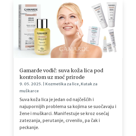
Gamarde vodič: suva koža lica pod
kontrolom uz moć prirode
9. 05. 2025.
|
Kozmetika za lice
,
Kutak za
muškarce
Suva koža lica je jedan od najčešćih i
najupornijih problema sa kojima se suočavaju i
žene i muškarci. Manifestuje se kroz osećaj
zatezanja, perutanje, crvenilo, pa čak i
peckanje.