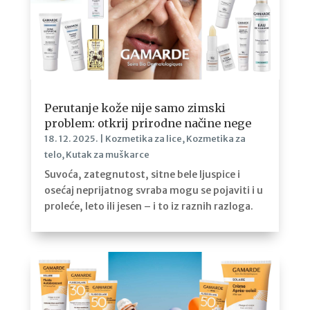
Perutanje kože nije samo zimski
problem: otkrij prirodne načine nege
18. 12. 2025.
|
Kozmetika za lice
,
Kozmetika za
telo
,
Kutak za muškarce
Suvoća, zategnutost, sitne bele ljuspice i
osećaj neprijatnog svraba mogu se pojaviti i u
proleće, leto ili jesen – i to iz raznih razloga.