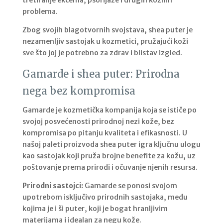
tretiranje ekcema, psorijaze i drugih kožnih
problema.
Zbog svojih blagotvornih svojstava, shea puter je
nezamenljiv sastojak u kozmetici, pružajući koži
sve što joj je potrebno za zdrav i blistav izgled.
Gamarde i shea puter: Prirodna
nega bez kompromisa
Gamarde je kozmetička kompanija koja se ističe po
svojoj posvećenosti prirodnoj nezi kože, bez
kompromisa po pitanju kvaliteta i efikasnosti. U
našoj paleti proizvoda shea puter igra ključnu ulogu
kao sastojak koji pruža brojne benefite za kožu, uz
poštovanje prema prirodi i očuvanje njenih resursa.
Prirodni sastojci:
Gamarde se ponosi svojom
upotrebom isključivo prirodnih sastojaka, među
kojima je i ši puter, koji je bogat hranljivim
materijama i idealan za negu kože.