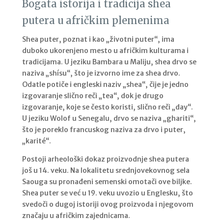
Bogata istorija i tradicija shea
putera u afričkim plemenima
Shea puter, poznat i kao „životni puter“, ima
duboko ukorenjeno mesto u afričkim kulturama i
tradicijama. U jeziku Bambara u Maliju, shea drvo se
naziva „shísu“, što je izvorno ime za shea drvo.
Odatle potiče i engleski naziv „shea“, čije je jedno
izgovaranje slično reči „tea“, dok je drugo
izgovaranje, koje se često koristi, slično reči „day“.
U jeziku Wolof u Senegalu, drvo se naziva „ghariti“,
što je poreklo francuskog naziva za drvo i puter,
„karité“.
Postoji arheološki dokaz proizvodnje shea putera
još u 14. veku. Na lokalitetu srednjovekovnog sela
Saouga su pronađeni semenski omotači ove biljke.
Shea puter se već u 19. veku uvozio u Englesku, što
svedoči o dugoj istoriji ovog proizvoda i njegovom
značaju u afričkim zajednicama.