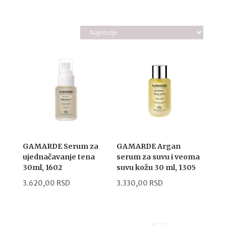
po
najnovijem
GAMARDE Serum za
GAMARDE Argan
ujednačavanje tena
serum za suvu i veoma
30ml, 1602
suvu kožu 30 ml, 1305
3.620,00
RSD
3.330,00
RSD