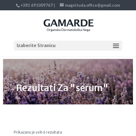
+381 691009767
|
magnituda.office@gmail.com
Izaberite Stranicu
Rezultati Za "serum"
Sortirano
Prikazano je svih 6 rezultata