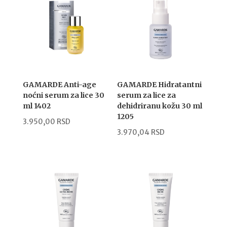
GAMARDE Anti-age
GAMARDE Hidratantni
noćni serum za lice 30
serum za lice za
ml 1402
dehidriranu kožu 30 ml
1205
3.950,00
RSD
3.970,04
RSD