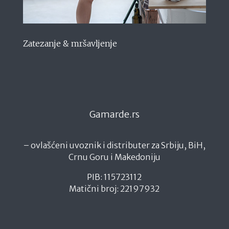
Zatezanje & mršavljenje
Gamarde.rs
– ovlašćeni uvoznik i distributer za Srbiju, BiH,
Crnu Goru i Makedoniju
PIB: 115723112
Matični broj: 22197932